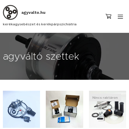
agyvalto.hu
kerékagysebészet és kerékpárpszichiátria
agyváltó szettek
Nincs raktáron