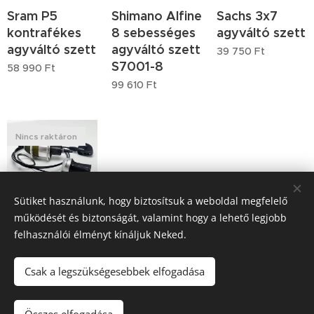
Sram P5
Shimano Alfine
Sachs 3x7
kontrafékes
8 sebességes
agyváltó szett
agyváltó szett
agyváltó szett
39 750
Ft
S7001-8
58 990
Ft
99 610
Ft
Nincs raktáron
Sütiket használunk, hogy biztosítsuk a weboldal megfelelő
működését és biztonságát, valamint hogy a lehető legjobb
Sram DD3 3x8
felhasználói élményt kínáljuk Neked.
agyváltó szett
47 300
Ft
Csak a legszükségesebbek elfogadása