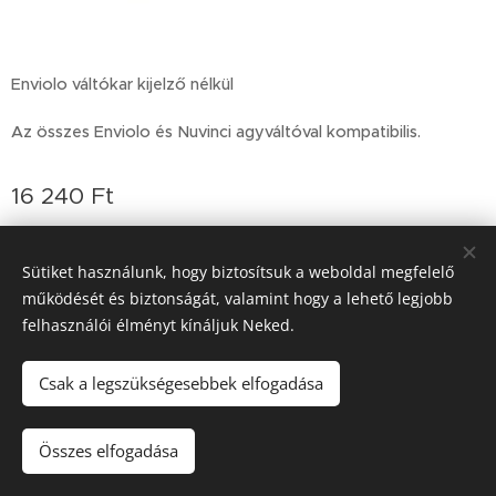
Enviolo váltókar kijelző nélkül
Az összes Enviolo és Nuvinci agyváltóval kompatibilis.
16 240
Ft
Sütiket használunk, hogy biztosítsuk a weboldal megfelelő
működését és biztonságát, valamint hogy a lehető legjobb
felhasználói élményt kínáljuk Neked.
Sütik
Csak a legszükségesebbek elfogadása
Nincs raktáron
Összes elfogadása