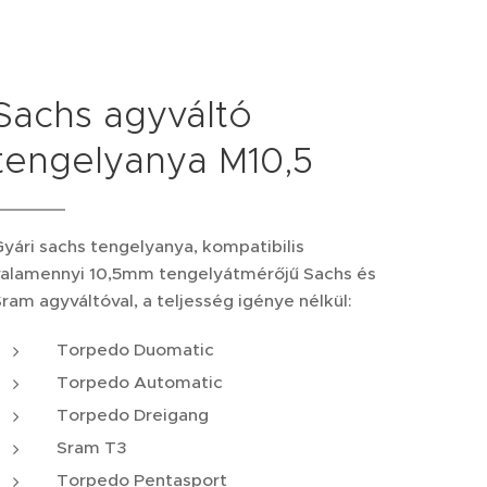
Sachs agyváltó
tengelyanya M10,5
yári sachs tengelyanya, kompatibilis
valamennyi 10,5mm tengelyátmérőjű Sachs és
ram agyváltóval, a teljesség igénye nélkül:
Torpedo Duomatic
Torpedo Automatic
Torpedo Dreigang
Sram T3
Torpedo Pentasport