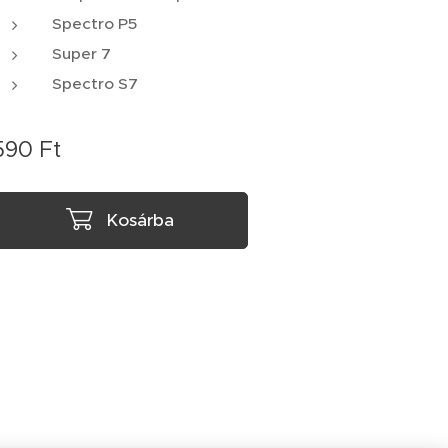
Spectro P5
Super 7
Spectro S7
590
Ft
Kosárba