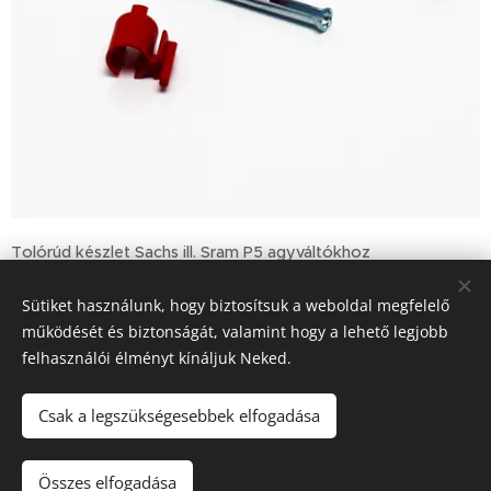
Tolórúd készlet Sachs ill. Sram P5 agyváltókhoz
Sütiket használunk, hogy biztosítsuk a weboldal megfelelő
4 210
Ft
működését és biztonságát, valamint hogy a lehető legjobb
felhasználói élményt kínáljuk Neked.
Sütik
Csak a legszükségesebbek elfogadása
Kosárba
Összes elfogadása