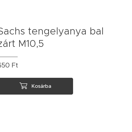
Sachs tengelyanya bal
zárt M10,5
650
Ft
Kosárba