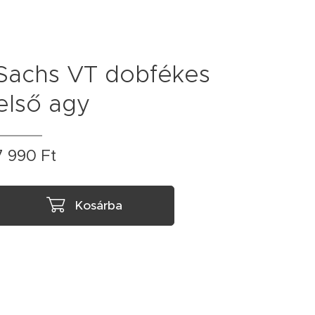
Sachs VT dobfékes
első agy
7 990
Ft
Kosárba