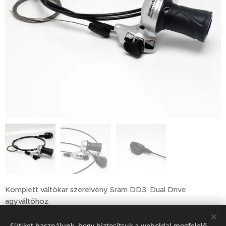
Komplett váltókar szerelvény Sram DD3, Dual Drive
agyváltóhoz.
Sütiket használunk, hogy biztosítsuk a weboldal megfelelő