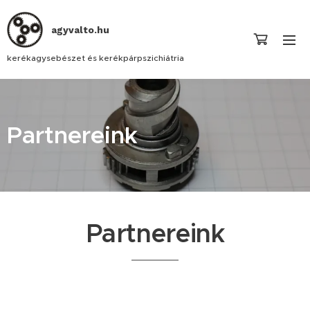
agyvalto.hu
kerékagysebészet és kerékpárpszichiátria
Partnereink
Partnereink