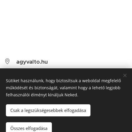
agyvalto.hu
1013 Budapest, Clark Ádám tér 1.
Sütiket használunk, hogy biztosítsuk a weboldal megfelelő
+36-67-632-456
működését és biztonságát, valamint hogy a lehető legjobb
chomabicycles@gmail.com
felhasználói élményt kínáljuk Neked.
@facebookoldal
Csak a legszükségesebbek elfogadása
Összes elfogadása