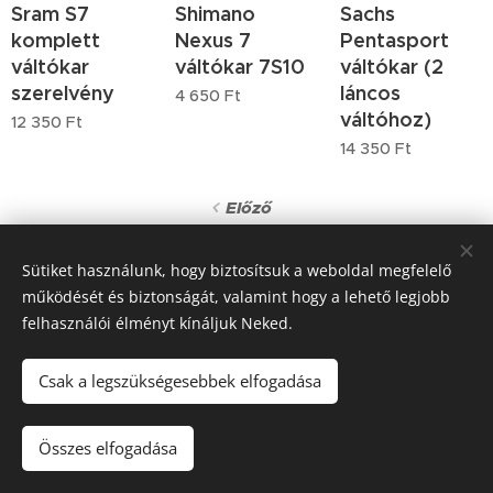
Sram S7
Shimano
Sachs
komplett
Nexus 7
Pentasport
váltókar
váltókar 7S10
váltókar (2
szerelvény
láncos
4 650
Ft
váltóhoz)
12 350
Ft
14 350
Ft
Előző
Sütiket használunk, hogy biztosítsuk a weboldal megfelelő
működését és biztonságát, valamint hogy a lehető legjobb
felhasználói élményt kínáljuk Neked.
Csak a legszükségesebbek elfogadása
Összes elfogadása
Sütik