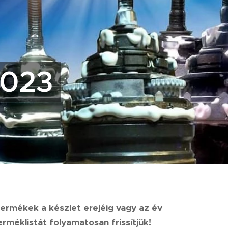
2023
 termékek a készlet erejéig vagy az év
rméklistát folyamatosan frissítjük!