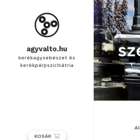
sz
agyvalto.hu
kerékagysebészet és
kerékpárpszichiátria
Al
KOSÁR