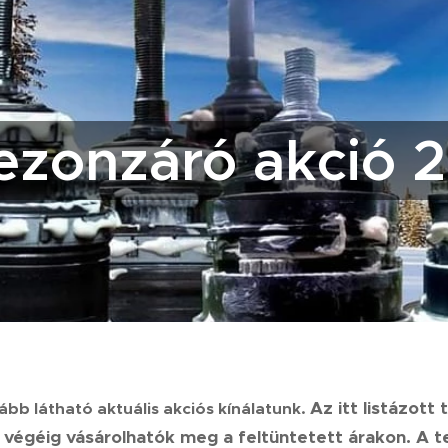
ezonzáró akció 
Az itt listázott
ább látható aktuális akciós kínálatunk.
végéig vásárolhatók meg a feltüntetett árakon. A te