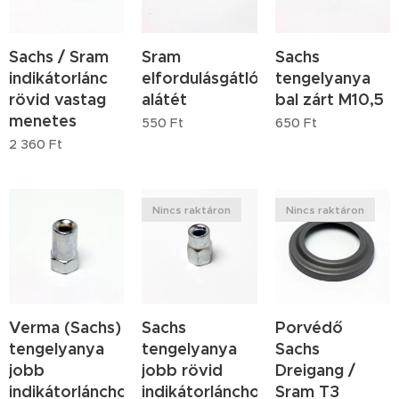
Sachs / Sram
Sram
Sachs
indikátorlánc
elfordulásgátló
tengelyanya
rövid vastag
alátét
bal zárt M10,5
menetes
550
Ft
650
Ft
2 360
Ft
Nincs raktáron
Nincs raktáron
Verma (Sachs)
Sachs
Porvédő
tengelyanya
tengelyanya
Sachs
jobb
jobb rövid
Dreigang /
indikátorlánchoz
indikátorlánchoz
Sram T3