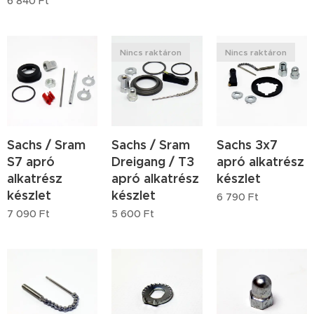
6 840
Ft
Nincs raktáron
Nincs raktáron
Sachs / Sram
Sachs / Sram
Sachs 3x7
S7 apró
Dreigang / T3
apró alkatrész
alkatrész
apró alkatrész
készlet
készlet
készlet
6 790
Ft
7 090
Ft
5 600
Ft