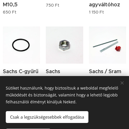
M10,5
agyváltóhoz
750
Ft
650
Ft
1 150
Ft
Sachs C-gyűrű
Sachs
Sachs / Sram
agyváltó
agyváltó
S7 tolórúd
lánckerék
tengelyanya
készlet
Sütiket használunk, hogy biztosítsuk a weboldal megfelelő
rögzítéséhez
M10,5
4 210
Ft
működését és biztonságát, valamint hogy a lehető legjobb
1 700
Ft
590
Ft
felhasználói élményt kínáljuk Neked.
Előző
Következő
Csak a legszükségesebbek elfogadása