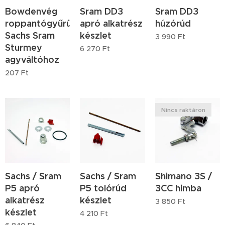
Bowdenvég
Sram DD3
Sram DD3
roppantógyűrű
apró alkatrész
húzórúd
Sachs Sram
készlet
3 990
Ft
Sturmey
6 270
Ft
agyváltóhoz
207
Ft
Nincs raktáron
Sachs / Sram
Sachs / Sram
Shimano 3S /
P5 apró
P5 tolórúd
3CC himba
alkatrész
készlet
3 850
Ft
készlet
4 210
Ft